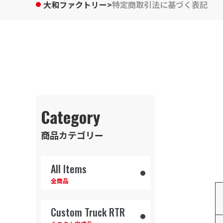
大和ファクトリー
>
特定商取引法に基づく表記
Option Parts
オプションパーツ
Other RC Cars
他RCカー
Paint Order
Category
塗装依頼
商品カテゴリー
About
Feature
Gellery
Onl
大和ファクトリーについて
特徴
ギャラリー
商
All Items
全商品
Custom Truck RTR