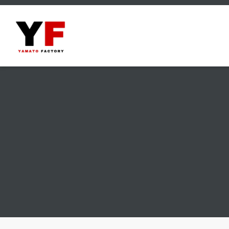
Category
商品カテゴリー
All Items
全商品
Custom Truck RTR
カスタム完成品
Special Orders RTR
スペシャルオーダー