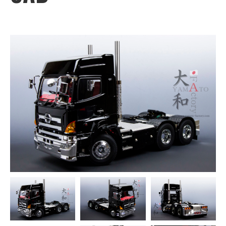
Option Parts
オプションパーツ
Other RC Cars
他RCカー
Paint Order
塗装依頼
About
大和ファクトリーについて
Feature
特徴
Gellery
ギャラリー